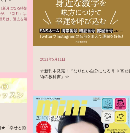
（新月になる時刻 5
ますが、 「新月」は、な
新月は、過去を清算
ますから、...
2021年5月11日
☆新刊本発売！『なりたい自分になる 引き寄せ数
術の教科書』☆
ありがたいことに…… 昨年に引き続き、新刊本が発売さ
ます！！ 『なりたい自分になる 引き寄せ数秘術の教科書
河出書房新社 (2021.5.15発売) （奥付の刊行日は5月29日
実は私の誕生日なんです！） 「なりたい自分になる」た
に、必要な数を引き寄せると、人生が好転...
回★「幸せと癒し