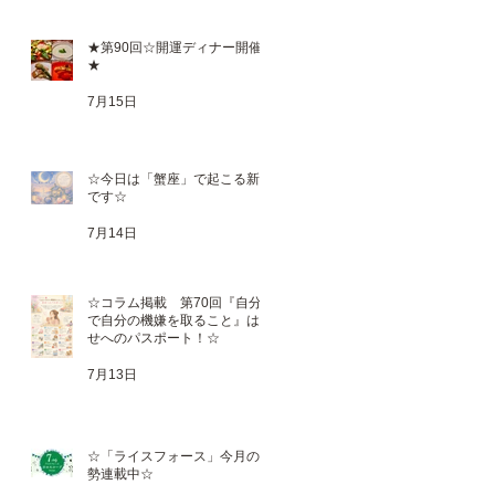
★第90回☆開運ディナー開催
★
7月15日
☆今日は「蟹座」で起こる新月
です☆
7月14日
☆コラム掲載 第70回『自分
で自分の機嫌を取ること』は幸
せへのパスポート！☆
7月13日
☆「ライスフォース」今月の運
勢連載中☆