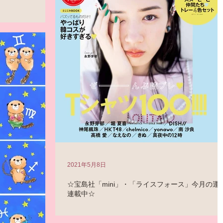
 「恋愛の神様DX」
トーン」 が、アップ
。 こちらのサイトか
t...
2021年5月8日
☆宝島社「mini」・「ライスフォース」今月の運
連載中☆
発売中の『mini』 連載中の「水谷奏音の
Happy★Horoscope」も、 ぜひご覧になっていただける