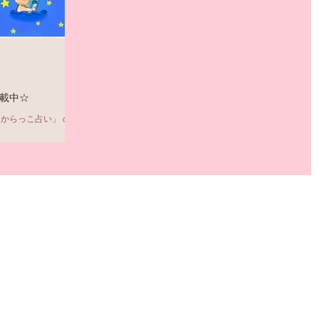
嬉しいです！ 表紙は 永野芽郁 さん。 スヌーピーと仲間
♡トレー4色セットも、すっごくかわいいです！ そして、
『ライスフォース』さんの、今月の運勢はこちらから↓...
載中☆
たからっこ占い」 のご
♪ 12星座 の５月の
が分かるのはこちらか
628376...