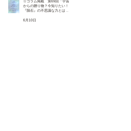
☆コラム掲載 第69回「宇宙
からの贈り物？今知りたい！
『隕石』の不思議な力とは 」
☆
6月10日
秘
れ
』
、
め