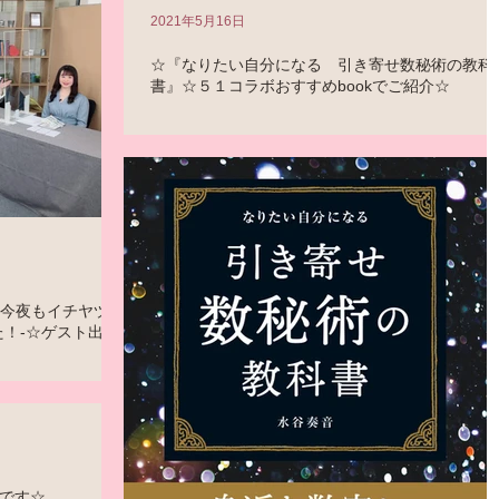
2021年5月16日
☆『なりたい自分になる 引き寄せ数秘術の教科
書』☆５１コラボおすすめbookでご紹介☆
『なりたい自分になる 引き寄せ数秘術の教科書』を、 
１コラボおすすめbookでご紹介いただきました！（赤い
景が情熱的！） 実は、河出書房新社の担当者さんが、私
同じ誕生日だったという奇跡が、この本にはあるのです！
そして、奥付の刊行日も、５月２９日ということで……こ
本...
の今夜もイチヤヅ
た！-☆ゲスト出演
日の前日！）DVD、
ヅケ！-もしもでま
しています！ 長縄ま
3人を西洋占星術（星
..
です☆