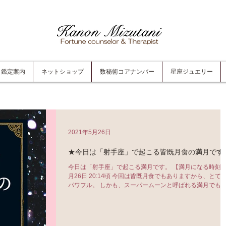
鑑定案内
ネットショップ
数秘術コアナンバー
星座ジュエリー
2021年5月26日
★今日は「射手座」で起こる皆既月食の満月です
今日は「射手座」で起こる満月です。 【満月になる時刻】
月26日 20:14頃 今回は皆既月食でもありますから、とても
パワフル。 しかも、スーパームーンと呼ばれる満月でも
ります。 （今年一番大きな月が見られるタイミングで
す！）...