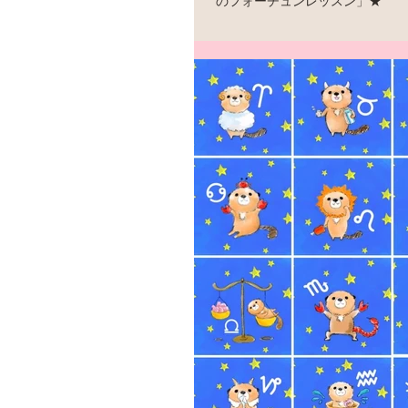
のフォーチュンレッスン」★
ドコモのスゴ得コンテンツにも入ってる
内のコラム 「不安を取り除くパワース
されています！ もう８回目となります
らご覧になれます^^ ↓
http://renkami.indexweb.co.jp/page/mizu