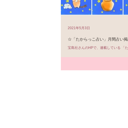
2021年5月3日
☆「たからっこ占い」月間占い掲
宝島社さんのHPで、連載している 「
案内です。 ぜひチェックしてくださいね
「ラッキーデー」と 「開運のカギ」 
ら↓ https://fashionbox.tkj.jp/archives/1