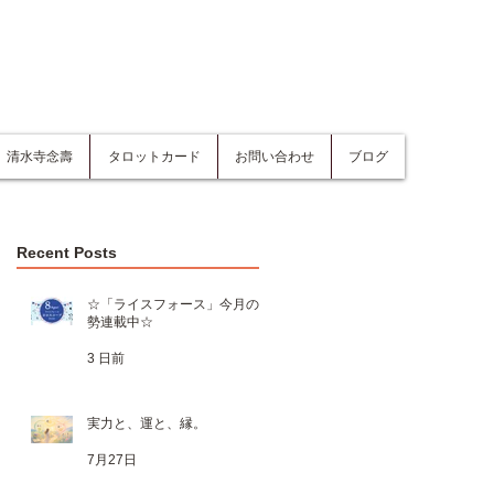
清水寺念壽
タロットカード
お問い合わせ
ブログ
Recent Posts
☆「ライスフォース」今月の運
勢連載中☆
★
3 日前
5
あ
実力と、運と、縁。
7月27日