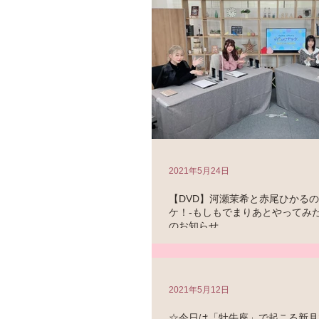
2021年5月24日
【DVD】河瀬茉希と赤尾ひかる
ケ！-もしもでまりあとやってみ
のお知らせ
2021年5月28日(金)発売の（私の誕生
『河瀬茉希と赤尾ひかるの今夜もイチヤ
りあとやってみた！-』 に、ゲスト出演
りあさんもゲストで出演されており、
2021年5月12日
占い）で、たっぷり占ってきましたよ。.
☆今日は「牡牛座」で起こる新月