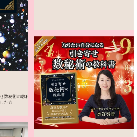
せ数秘術の教科
した☆
の教科書』が、電子
日と名前から導き出
割、本音、印象、強
 さらに幸運を呼ぶ
なります。...