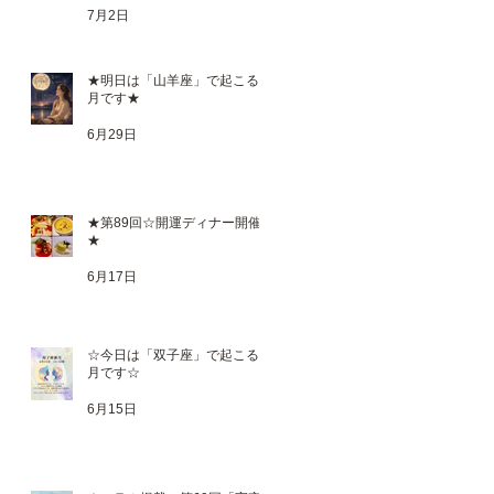
7月2日
★明日は「山羊座」で起こる満
月です★
５
6月29日
背
と
の
★第89回☆開運ディナー開催
★
6月17日
☆今日は「双子座」で起こる新
月です☆
6月15日