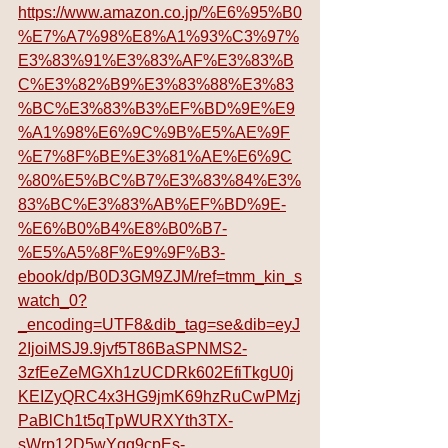
https://www.amazon.co.jp/%E6%95%B0
%E7%A7%98%E8%A1%93%C3%97%
E3%83%91%E3%83%AF%E3%83%B
C%E3%82%B9%E3%83%88%E3%83
%BC%E3%83%B3%EF%BD%9E%E9
%A1%98%E6%9C%9B%E5%AE%9F
%E7%8F%BE%E3%81%AE%E6%9C
%80%E5%BC%B7%E3%83%84%E3%
83%BC%E3%83%AB%EF%BD%9E-
%E6%B0%B4%E8%B0%B7-
%E5%A5%8F%E9%9F%B3-
ebook/dp/B0D3GM9ZJM/ref=tmm_kin_s
watch_0?
_encoding=UTF8&dib_tag=se&dib=eyJ
2IjoiMSJ9.9jvf5T86BaSPNMS2-
3zfEeZeMGXh1zUCDRk602EfiTkgU0j
KEIZyQRC4x3HG9jmK69hzRuCwPMzj
PaBlCh1t5qTpWURXYth3TX-
sWrp12D5wYgg9cpEs-