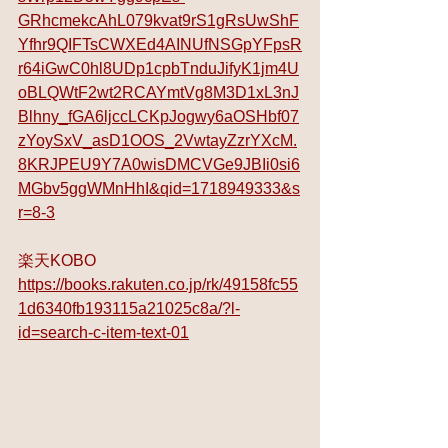
GRhcmekcAhL079kvat9rS1gRsUwShF
Yfhr9QIFTsCWXEd4AINUfNSGpYFpsR
r64iGwC0hl8UDp1cpbTnduJifyK1jm4U
oBLQWtF2wt2RCAYmtVg8M3D1xL3nJ
Blhny_fGA6ljccLCKpJogwy6aOSHbf07
zYoySxV_asD1OOS_2VwtayZzrYXcM.
8KRJPEU9Y7A0wisDMCVGe9JBIi0si6
MGbv5ggWMnHhI&qid=1718949333&s
r=8-3
楽天KOBO
https://books.rakuten.co.jp/rk/49158fc55
1d6340fb193115a21025c8a/?l-
id=search-c-item-text-01