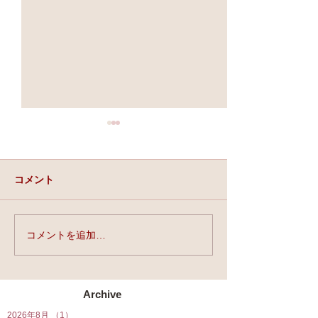
コメント
実力と、運と、縁。
コメントを追加…
★第90回☆開運
開催★
Archive
2026年8月
（1）
1件の記事