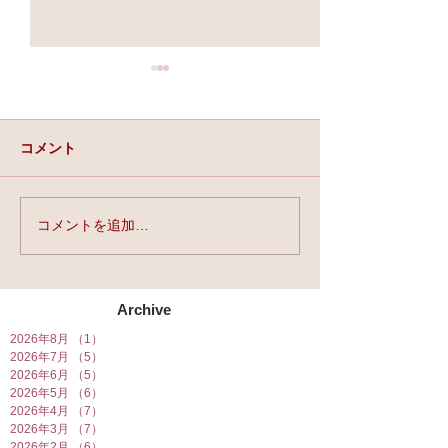
コメント
実力と、運と、縁。
コメントを追加…
★第90回☆開運
開催★
Archive
2026年8月
（1）
1件の記事
2026年7月
（5）
5件の記事
2026年6月
（5）
5件の記事
2026年5月
（6）
6件の記事
2026年4月
（7）
7件の記事
2026年3月
（7）
7件の記事
2026年2月
（6）
6件の記事