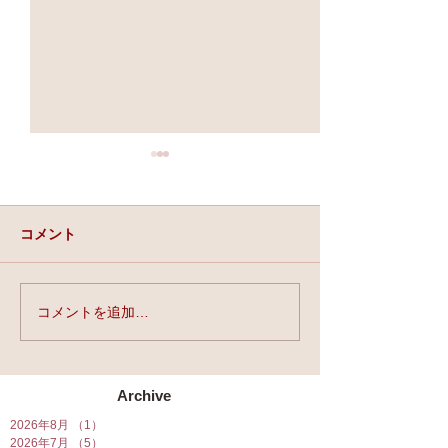
コメント
実力と、運と、縁。
コメントを追加…
★第90回☆開運
開催★
Archive
2026年8月
（1）
1件の記事
2026年7月
（5）
5件の記事