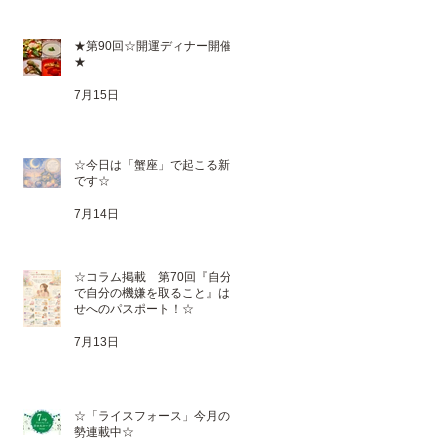
★第90回☆開運ディナー開催
★
7月15日
☆今日は「蟹座」で起こる新月
です☆
7月14日
☆コラム掲載 第70回『自分
で自分の機嫌を取ること』は幸
せへのパスポート！☆
7月13日
☆「ライスフォース」今月の運
勢連載中☆