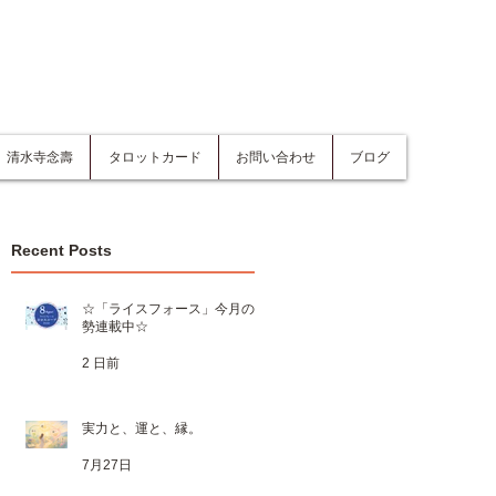
清水寺念壽
タロットカード
お問い合わせ
ブログ
Recent Posts
☆「ライスフォース」今月の運
勢連載中☆
2 日前
実力と、運と、縁。
7月27日