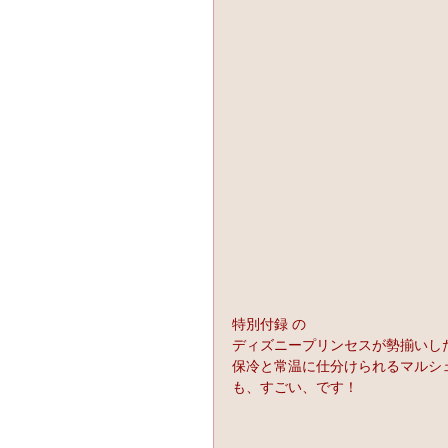
特別付録 の
ディズニープリンセスが勢揃いし
保冷と常温に仕分けられるマルシ
も、すごい、です！