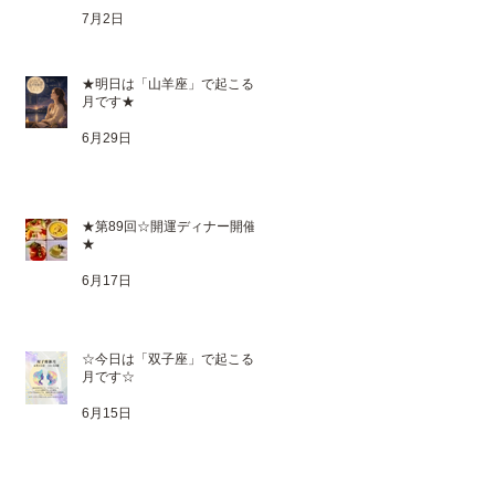
7月2日
★明日は「山羊座」で起こる満
月です★
6月29日
★第89回☆開運ディナー開催
★
6月17日
☆今日は「双子座」で起こる新
月です☆
6月15日