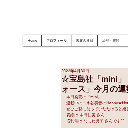
Home
プロフィール
現在の連載
経歴・書籍
2022年4月30日
☆宝島社「min
ォース」今月の運
本日発売の『mini』
連載中の「水谷奏音のHappy★Hor
ぜひご覧になっていただけると嬉
表紙は 本田仁美 さん
増刊号は なにわ男子 さんです^^