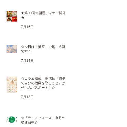
★第90回☆開運ディナー開催
★
7月15日
☆今日は「蟹座」で起こる新月
です☆
7月14日
☆コラム掲載 第70回『自分
で自分の機嫌を取ること』は幸
せへのパスポート！☆
7月13日
☆「ライスフォース」今月の運
勢連載中☆