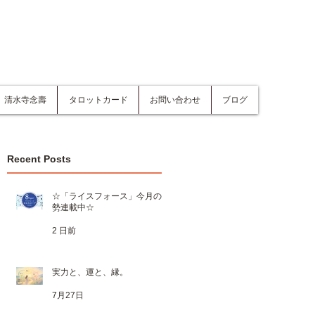
清水寺念壽
タロットカード
お問い合わせ
ブログ
Recent Posts
☆「ライスフォース」今月の運
勢連載中☆
2 日前
実力と、運と、縁。
7月27日