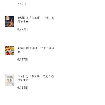
7月2日
★明日は「山羊座」で起こる満
月です★
6月29日
★第89回☆開運ディナー開催
★
6月17日
☆今日は「双子座」で起こる新
月です☆
6月15日