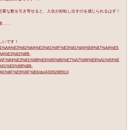
必要な数を引き寄せると、人生が好転し出すのを感じられるはず！
激……
しいです！
%E3%81%AA%E3%82%8A%E3%81%9F%E3%81%84%E8%87%AA%E5
AA%E3%82%8B-
AF%84%E3%81%9B%E6%95%B0%E7%A7%98%E8%A1%93%E
%91%E6%9B%B8-
5%8F%E9%9F%B3/dp/430928891X