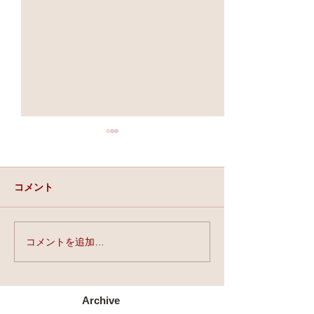
コメント
実力と、運と、縁。
コメントを追加…
★第90回☆開運
開催★
Archive