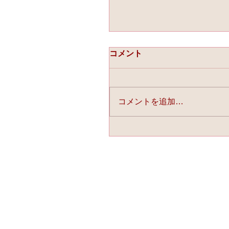
コメント
コメントを追加…
☆「ライスフォース」今
連載中☆