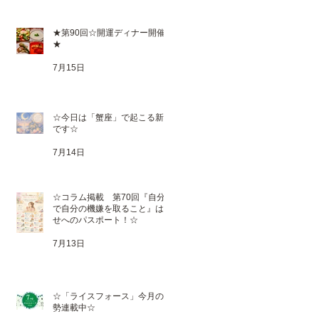
★第90回☆開運ディナー開催
★
7月15日
☆今日は「蟹座」で起こる新月
です☆
7月14日
☆コラム掲載 第70回『自分
で自分の機嫌を取ること』は幸
せへのパスポート！☆
7月13日
☆「ライスフォース」今月の運
勢連載中☆