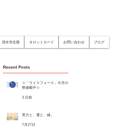
清水寺念壽
タロットカード
お問い合わせ
ブログ
Recent Posts
☆「ライスフォース」今月の運
勢連載中☆
3 日前
実力と、運と、縁。
7月27日