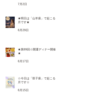
7月2日
★明日は「山羊座」で起こる満
月です★
6月29日
★第89回☆開運ディナー開催
★
6月17日
☆今日は「双子座」で起こる新
月です☆
6月15日