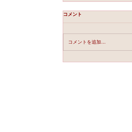
コメント
コメントを追加…
☆「ライスフォース」今
連載中☆