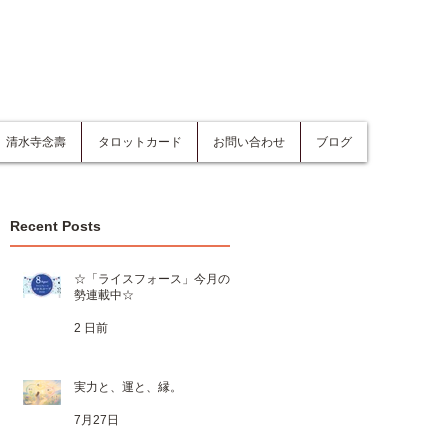
清水寺念壽
タロットカード
お問い合わせ
ブログ
Recent Posts
☆「ライスフォース」今月の運
勢連載中☆
2 日前
実力と、運と、縁。
7月27日