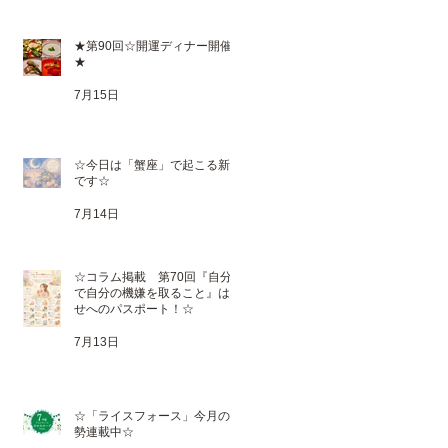
★第90回☆開運ディナー開催
★
7月15日
☆今日は「蟹座」で起こる新月
です☆
7月14日
☆コラム掲載 第70回『自分
で自分の機嫌を取ること』は幸
せへのパスポート！☆
7月13日
☆「ライスフォース」今月の運
勢連載中☆