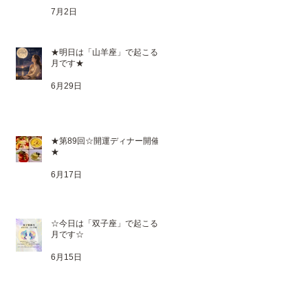
7月2日
★明日は「山羊座」で起こる満
月です★
6月29日
★第89回☆開運ディナー開催
★
6月17日
☆今日は「双子座」で起こる新
月です☆
6月15日