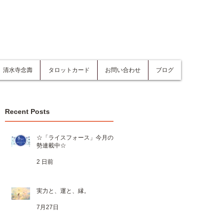
清水寺念壽
タロットカード
お問い合わせ
ブログ
Recent Posts
☆「ライスフォース」今月の運
勢連載中☆
2 日前
実力と、運と、縁。
7月27日