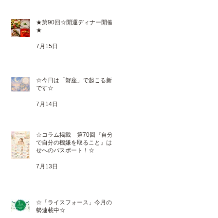
★第90回☆開運ディナー開催
★
7月15日
☆今日は「蟹座」で起こる新月
です☆
7月14日
☆コラム掲載 第70回『自分
で自分の機嫌を取ること』は幸
せへのパスポート！☆
7月13日
☆「ライスフォース」今月の運
勢連載中☆