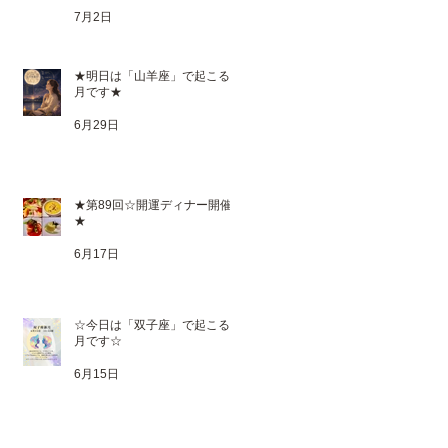
7月2日
★明日は「山羊座」で起こる満
月です★
6月29日
★第89回☆開運ディナー開催
★
6月17日
☆今日は「双子座」で起こる新
月です☆
6月15日