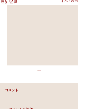
すべて表示
最新記事
コメント
実力と、運と、縁。
コメントを追加…