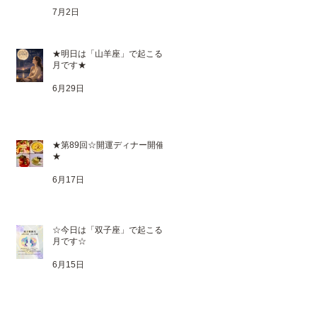
7月2日
★明日は「山羊座」で起こる満
月です★
6月29日
★第89回☆開運ディナー開催
★
6月17日
☆今日は「双子座」で起こる新
月です☆
6月15日