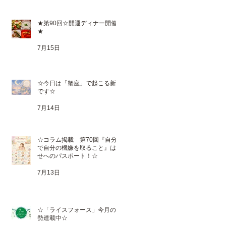
★第90回☆開運ディナー開催
★
7月15日
☆今日は「蟹座」で起こる新月
です☆
7月14日
☆コラム掲載 第70回『自分
で自分の機嫌を取ること』は幸
せへのパスポート！☆
7月13日
☆「ライスフォース」今月の運
勢連載中☆