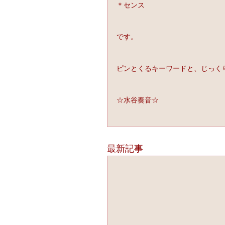
＊センス
です。
ピンとくるキーワードと、じっく
☆水谷奏音☆
最新記事