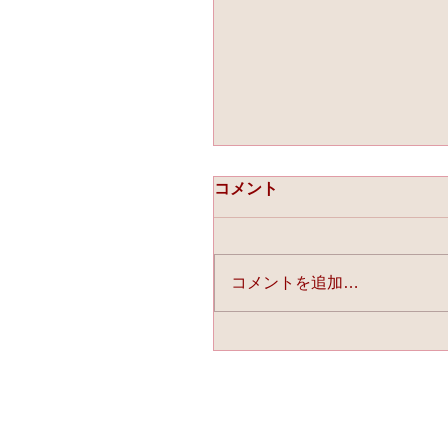
コメント
コメントを追加…
☆「ライスフォース」今
連載中☆