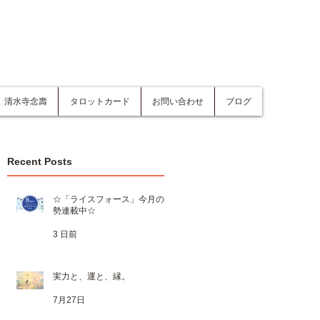
清水寺念壽
タロットカード
お問い合わせ
ブログ
Recent Posts
☆「ライスフォース」今月の運
勢連載中☆
3 日前
実力と、運と、縁。
7月27日