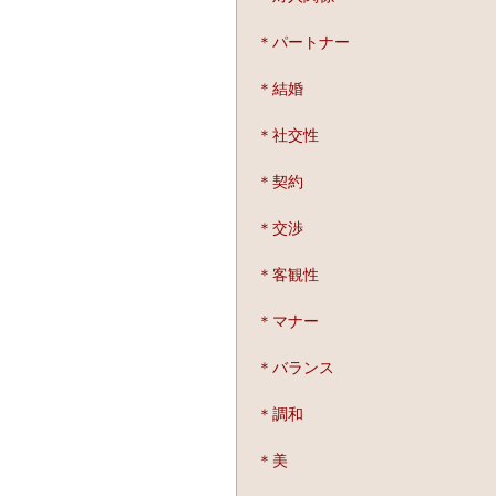
＊パートナー
＊結婚
＊社交性
＊契約
＊交渉
＊客観性
＊マナー
＊バランス
＊調和
＊美