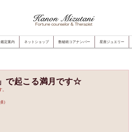
鑑定案内
ネットショップ
数秘術コアナンバー
星座ジュエリー
」で起こる満月です☆
す。
2頃）